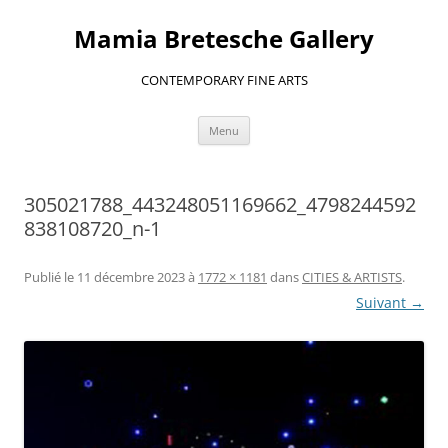
Aller
au
Mamia Bretesche Gallery
contenu
CONTEMPORARY FINE ARTS
Menu
305021788_443248051169662_4798244592
838108720_n-1
Publié le
11 décembre 2023
à
1772 × 1181
dans
CITIES & ARTISTS
.
Suivant →