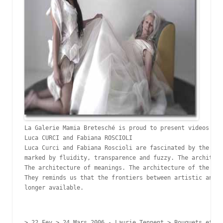
La Galerie Mamia Bretesché is proud to present videos art
Luca CURCI and Fabiana ROSCIOLI

Luca Curci and Fabiana Roscioli are fascinated by the arc
marked by fluidity, transparence and fuzzy. The architect
The architecture of meanings. The architecture of the Los
They reminds us that the frontiers between artistic and n
> 22 Fev > 24 Mars 2006 - 
Laurie Tennent > 
Bouquets et Ha