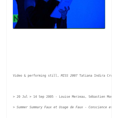
Video & performing still, 
MISS 2007
 Tatiana Indira Cruz  

>
 20 Jul > 14 Sep 2005 - 
Louise Merzeau, Sébastien Montab
> 
Summer Summary Faux et Usage de Faux
 -
 Conscience et ph