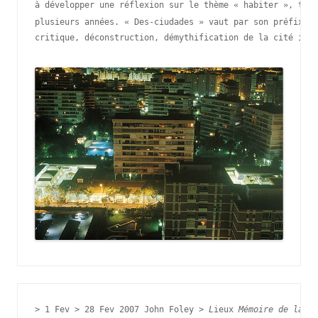
à développer une réflexion sur le thème « habiter », trav
plusieurs années. 
« Des-ciudades » vaut par son préfixe p
critique, déconstruction, démythification de la cité idéa
> 
1 
Fev > 28 Fev 2007 
John Foley > 
L
ieux 
Mémoire de la Gr