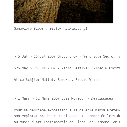
Geneviève Biwer
 , Eislek- Luxembourg1
> 
5 Jul > 25 Jul 2007 Group Show > Veronique Sedro, Tajio
>25 May > 25 Jun 2007 - 
Micro Festival 
Vidéo 
& Digital b
Alice Schÿler Mallet, Surekha, Brooke White

> 1 Mars > 31 Mars 2007 
Luis Moragón > 
Desciudades
Pour sa deuxième exposition à la galerie Mamia Bretesché,
son exploration des « Desciudades », commencée lors de l'
au musée d'art contemporain de Elche, en Espagne, en mai 