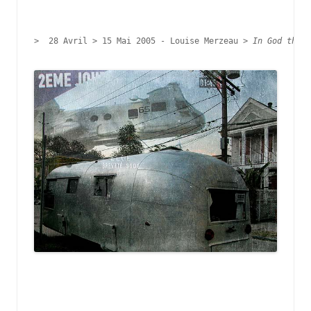
> 
 28 Avril > 15 Mai 2005 - 
Louise Merzeau > 
In God they 