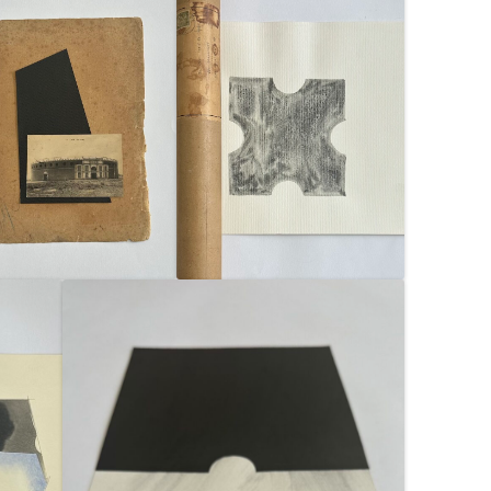
FRONTIÈRES DE L’ÊTRE
HOOR’S DREAM &
SOLEMAN|DALILA DALLEAS
BOUZAR
KATIA KAMELI – THIRD SPACE