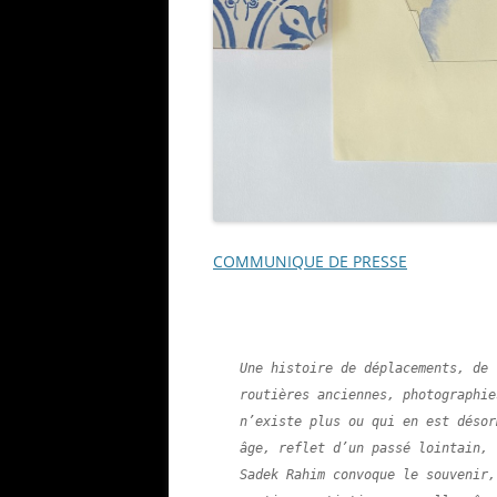
COMMUNIQUE DE PRESSE
Une histoire de déplacements, de 
routières anciennes, photographie
n’existe plus ou qui en est désor
âge, reflet d’un passé lointain, 
Sadek Rahim convoque le souvenir,