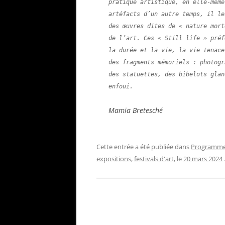
pratique artistique, en elle-même
artéfacts d’un autre temps, il le
des œuvres dites de « nature mort
de l’art. Ces « Still life » préf
la durée et la vie, la vie tenace
des fragments mémoriels : photogr
des statuettes, des bibelots glan
enfoui.   
Mamia Bretesché
Cette entrée a été publiée dans
Programme
expositions
,
festivals d'art
, le
20 mars 2024