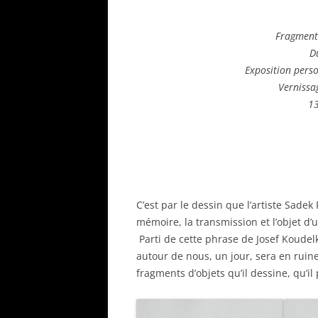
SUREKHA KUMAR
Fragments
FATIMA MAZMOUZ
D
Exposition pers
LUKE LAMBORN
Vernissa
1
SOFIA HIHAT
MARIA REBECCA BALLESTRA
DALILA DALLEAS BOUZAR
YAMOU
C’est par le dessin que l’artiste Sade
mémoire, la transmission et l’objet d’u
Parti de cette phrase de Josef Koudelka
autour de nous, un jour, sera en ruine
fragments d’objets qu’il dessine, qu’