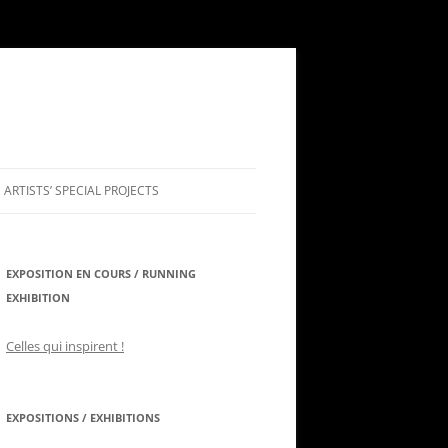
ARTISTS’ SPECIAL PROJECTS
KATIA ROESSEL
EXPOSITION EN COURS / RUNNING
NFT & DIGITAL ARTWORKS SINCE
EXHIBITION
2003
Celles qui inspirent !
EXPOSITIONS / EXHIBITIONS