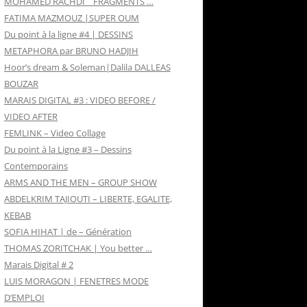
MOHAMED RACHDI _ FRAGMENTS …
FATIMA MAZMOUZ |SUPER OUM
Du point à la ligne #4 | DESSINS
METAPHORA par BRUNO HADJIH
Hoor’s dream & Soleman|Dalila DALLEAS
BOUZAR
MARAIS DIGITAL #3 : VIDEO BEFORE /
VIDEO AFTER
FEMLINK – Video Collage
Du point à la Ligne #3 – Dessins
Contemporains
ARMS AND THE MEN – GROUP SHOW
ABDELKRIM TAJIOUTI – LIBERTE, EGALITE,
KEBAB
SOFIA HIHAT | de – Génération
THOMAS ZORITCHAK | You better …
Marais Digital # 2
LUIS MORAGON | FENETRES MODE
D’EMPLOI