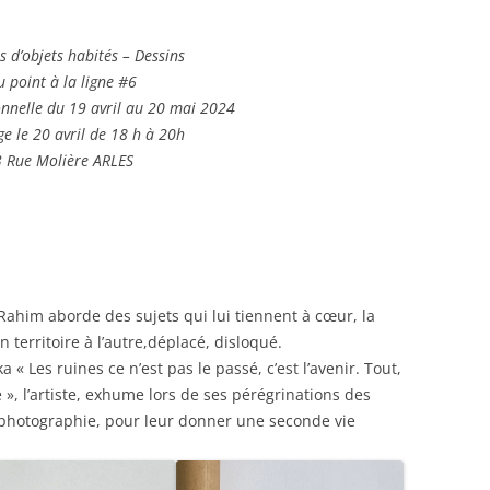
WHO’S NEXT?
 d’objets habités – Dessins
VIDEO BEFORE / VIDEO AFTER,
u point à la ligne #6
COLLECTIF FEMLINK
onnelle du 19 avril au 20 mai 2024
MARAIS DIGITAL #3 : VIDEO
ge le 20 avril de 18 h à 20h
BEFORE / VIDEO AFTER
3 Rue Molière ARLES
NASR-EDDINE BENNACER (NACER)
BEAUCOUP DE FILLES ET
QUELQUES GARÇONS!
k Rahim aborde des sujets qui lui tiennent à cœur, la
MASSINISSA SELMANI | L’ALLURE
n territoire à l’autre,déplacé, disloqué.
DES CHOSES
 « Les ruines ce n’est pas le passé, c’est l’avenir. Tout,
YAMOU L DISPLACED PARADISE
 », l’artiste, exhume lors de ses pérégrinations des
il photographie, pour leur donner une seconde vie
BEAUCOUP DE FILLES ET
QUELQUES GARÇONS!