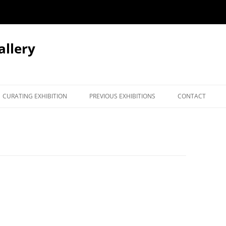
llery
CURATING EXHIBITION
PREVIOUS EXHIBITIONS
CONTACT
MOHAMED RACHDI
NEWS
NASR-EDDINE BENNACER
THOMAS ZORITCHAK
BROOKE WHITE | DIFF(ERRANCE)
DÉFAIRE LE CONDITIONNEMENT
SVP!