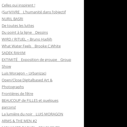
Celles qui inspirent !
(Sur)VIVRE _ L’humanité dans l’objectif
NURIL BASRI
De toutes les luttes
Du point à la ligne _ Dessins
WIRD / RITUEL – Bruno Hadjih
What Water Feels _ Brooke C.White
SADEK RAHIM
EXTIMITÉ _ Exposition de groupe _ Group
Show
Luis Moragon – Urbanizaci
Open/Close Digitalbased Art &
Photographs
Frontières de l’être
BEAUCOUP de FILLES et quelques
garçons!
La lumière du noir _ LUIS MORAGON
ARMS & THE MEN #2