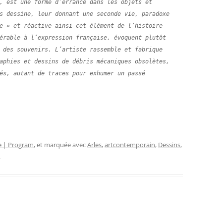
, est une forme d’errance dans les objets et 
s dessine, leur donnant une seconde vie, paradoxe 
e » et réactive ainsi cet élément de l’histoire 
érable à l’expression française, évoquent plutôt 
 des souvenirs. L’artiste rassemble et fabrique 
aphies et dessins de débris mécaniques obsolètes, 
és, autant de traces pour exhumer un passé 
 | Program
, et marquée avec
Arles
,
artcontemporain
,
Dessins
,
.