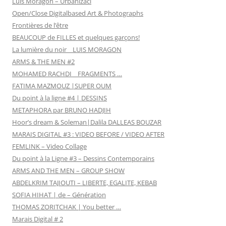
Luis Moragon – Urbanizaci
Open/Close Digitalbased Art & Photographs
Frontières de l’être
BEAUCOUP de FILLES et quelques garçons!
La lumière du noir _ LUIS MORAGON
ARMS & THE MEN #2
MOHAMED RACHDI _ FRAGMENTS …
FATIMA MAZMOUZ |SUPER OUM
Du point à la ligne #4 | DESSINS
METAPHORA par BRUNO HADJIH
Hoor’s dream & Soleman|Dalila DALLEAS BOUZAR
MARAIS DIGITAL #3 : VIDEO BEFORE / VIDEO AFTER
FEMLINK – Video Collage
Du point à la Ligne #3 – Dessins Contemporains
ARMS AND THE MEN – GROUP SHOW
ABDELKRIM TAJIOUTI – LIBERTE, EGALITE, KEBAB
SOFIA HIHAT | de – Génération
THOMAS ZORITCHAK | You better …
Marais Digital # 2