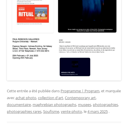
Cette entrée a été publiée dans
Programme | Program
, et marquée
avec
achat photo
,
collection d'art
,
Contemporary art
,
documentaire
,
maghrebian photographs
,
musees
,
photographies
,
photographies rares
,
Soufisme
,
vente photo
, le
4 mars 2025
.