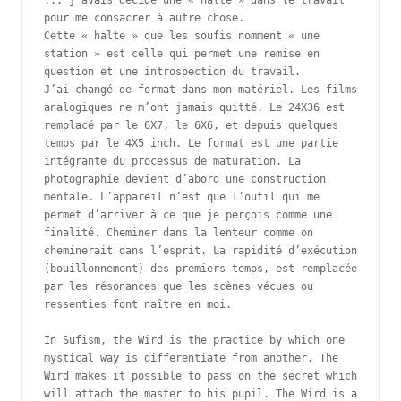
pour me consacrer à autre chose.

Cette « halte » que les soufis nomment « une 
station » est celle qui permet une remise en 
question et une introspection du travail.

J’ai changé de format dans mon matériel. Les films 
analogiques ne m’ont jamais quitté. Le 24X36 est 
remplacé par le 6X7, le 6X6, et depuis quelques 
temps par le 4X5 inch. Le format est une partie 
intégrante du processus de maturation. La 
photographie devient d’abord une construction 
mentale. L’appareil n’est que l’outil qui me 
permet d’arriver à ce que je perçois comme une 
finalité. Cheminer dans la lenteur comme on 
cheminerait dans l’esprit. La rapidité d’exécution 
(bouillonnement) des premiers temps, est remplacée 
par les résonances que les scènes vécues ou 
ressenties font naître en moi.  

In Sufism, the Wird is the practice by which one 
mystical way is differentiate from another. The 
Wird makes it possible to pass on the secret which 
will attach the master to his pupil. The Wird is a 